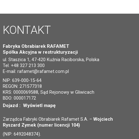
KONTAKT
Fabryka Obrabiarek RAFAMET
Spółka Akcyjna w restrukturyzacji
ul. Staszica 1, 47-420 Kuźnia Raciborska, Polska
Tel. +48 327 213 300
E-mail:
rafamet@rafamet.com.pl
NIP: 639-000-15-64
REGON: 271577318
KRS: 0000069588, Sąd Rejonowy w Gliwicach
BDO: 000017172
Dojazd :
Wyświetl mapę
Zarządca Fabryki Obrabiarek Rafamet S.A. –
Wojciech
Ryszard Zymek (numer licencji 104)
(NIP: 6492048374).