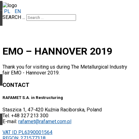
PL
EN
SEARCH ...
EMO – HANNOVER 2019
Thank you for visiting us during The Metallurgical Industry
fair EMO - Hannover 2019.
CONTACT
RAFAMET S.A. in Restructuring
Staszica 1, 47-420 Kuźnia Raciborska, Poland
Tel. +48 327 213 300
E-mail:
rafamet@rafamet.com.pl
VAT ID PL6390001564
REGON: 271577318